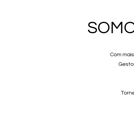
SOMO
Com mais 
Gestor
Torn