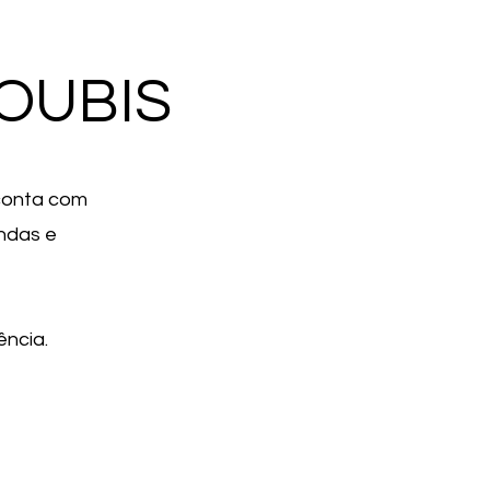
OUBIS
conta com
ndas e
ncia.