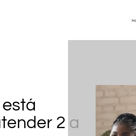
H
 está
tender 2 a