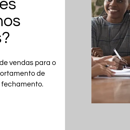
tes
nos
s?
de vendas para o
portamento de
o fechamento.