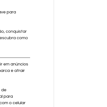
ve para 
o, conquistar 
Descubra como 
tir em anúncios 
rca e atrair 
 de 
al para 
com o celular 