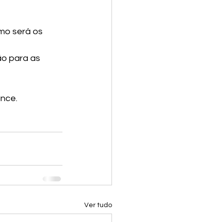
omo será os 
o para as 
nce. 
Ver tudo