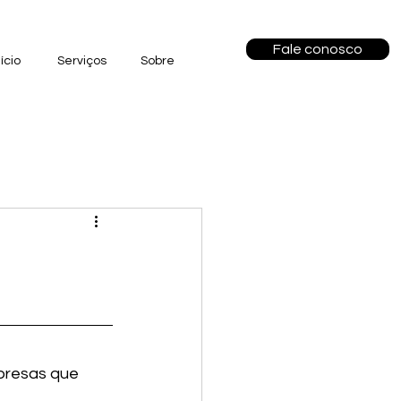
Fale conosco
nício
Serviços
Sobre
?
presas que 