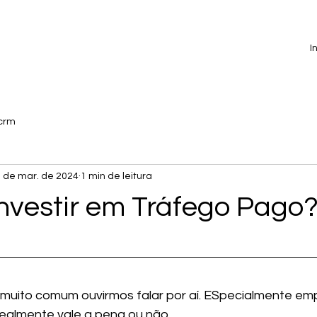
I
crm
 de mar. de 2024
1 min de leitura
Investir em Tráfego Pago
muito comum ouvirmos falar por aí. ESpecialmente em
realmente vale a pena ou não.