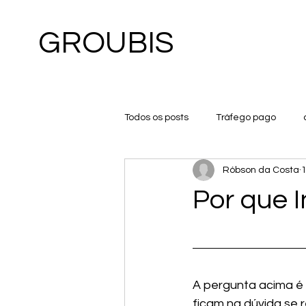
GROUBIS
Todos os posts
Tráfego pago
Róbson da Costa
1
Por que 
A pergunta acima é 
ficam na dúvida se 