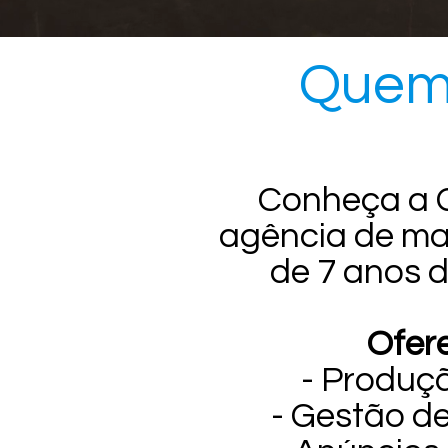
Quem
Conheça a 
agência de ma
de 7 anos d
Ofer
- Produç
- Gestão de