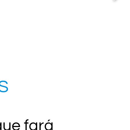
S
ue fará