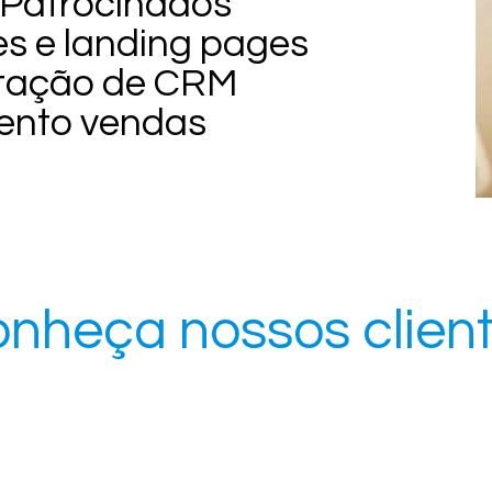
 Patrocinados
tes e landing pages
ntação de CRM
mento vendas
nheça nossos clien