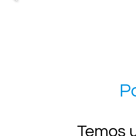
P
Temos u