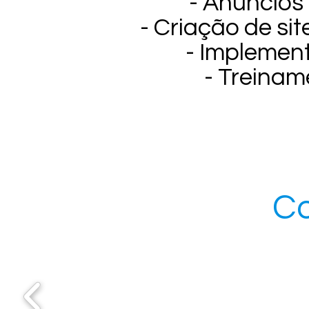
- Anúncios
- Criação de si
- Impleme
- Treina
Co