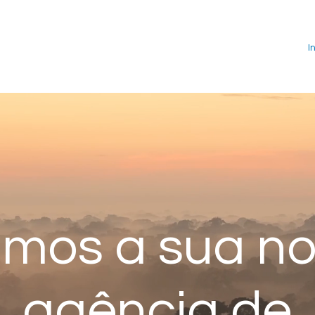
I
mos a sua n
agência de