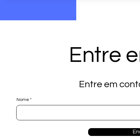
Entre 
Entre em cont
Nome
En